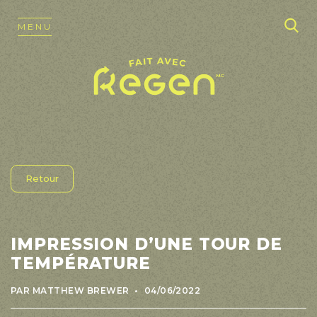
Nos produits
OUVRIR NAVIGATION
MENU
MENU
Formulations
Produits finis
Impression 3D
Biomatériaux
Nous joindre
Retour
IMPRESSION D’UNE TOUR DE
TEMPÉRATURE
PAR MATTHEW BREWER
04/06/2022