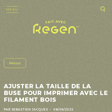
Nos produits
OUVRIR NAVIGATION
MENU
MENU
Formulations
Produits finis
Impression 3D
Biomatériaux
Nous joindre
Retour
AJUSTER LA TAILLE DE LA
BUSE POUR IMPRIMER AVEC LE
FILAMENT BOIS
PAR SEBASTIEN JACQUES
08/06/2022